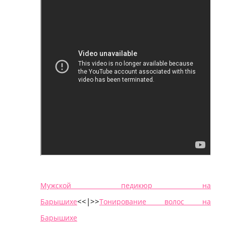
Мужской педикюр на
<<|>
>
Барышихе
Тонирование волос на
Барышихе