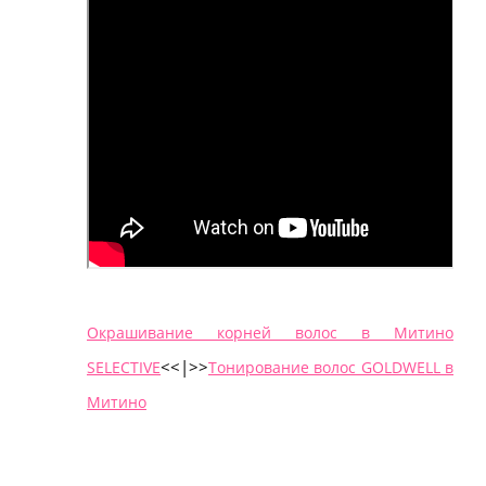
Окрашивание корней волос в Митино
<<|>
>
SELECTIVE
Тонирование волос GOLDWELL в
Митино