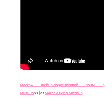
Массаж шейно-воротниковой зоны в
<<|>
>
Митино
Массаж ног в Митино